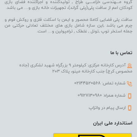
گروه مـــهندسی خزاعــــی طراح , تولیدکننده و اجراکننده فضای بازی
کودکان اعم از سافت پلی(پلی گراند)، تجهیزات خانه بازی و… می باشد.
سافت پلی فضایی کاملا محصور و ایمن با اسکلت فلزی و روکش فوم و
چرم می باشد ,این سازه شامل بازی های مختلف تعادلی حرکتی من
جمله استخر توپ ,تونل , غلطک , ترامپولین و… است.
تماس با ما
آدرس کارخانه مرکزی: کیلومتر ۹ بزرگراه شهید لشکری (جاده
مخصوص کرج) جنب کارخانه مینو، پلاک ۲۰۳
شماره تماس:
02144520568
شماره همراه:
09127130980
ارسال پیام در واتزاپ
استاندارد ملی ایران