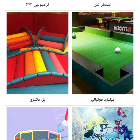
استخر شن
ترامپولین 2×2
بیلیارد فوتبالی
پل فانتزی